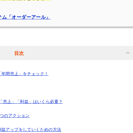
テム「オーダーアール」
目次
「年間売上」をチェック！
は「売上」「利益」はいくら必要？
3つのアクション
利益アップをしていくための方法